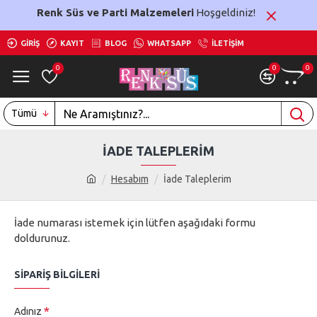
Renk Süs ve Parti Malzemeleri
Hoşgeldiniz!
GIRIŞ
KAYIT
BLOG
WHATSAPP
İLETIŞIM
0
0
0
Tümü
İADE TALEPLERIM
Hesabım
İade Taleplerim
İade numarası istemek için lütfen aşağıdaki formu
doldurunuz.
SIPARIŞ BILGILERI
Adınız