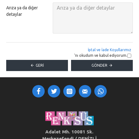
Arıza ya da diğer
detaylar
İptal ve İade Koşullarımız
'nı okudum ve kabul ediyorum.
GERI
GÖNDER
Adalet Mh. 10081 Sk.
Merkezefendi / DENİZLİ