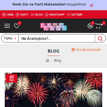
Renk Süs ve Parti Malzemeleri
Hoşgeldiniz!
GIRIŞ
KAYIT
BLOG
WHATSAPP
İLETIŞIM
0
0
0
Tümü
RSS BESLEMELERI
BLOG
Blog
02
Ağu