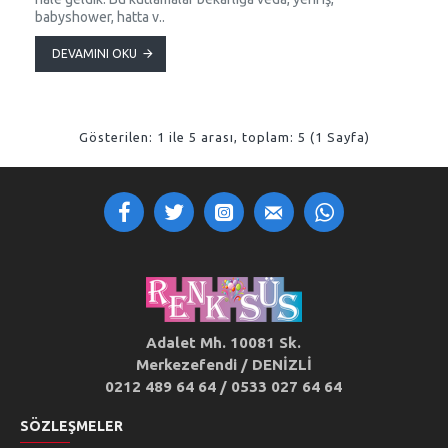
babyshower, hatta v..
DEVAMINI OKU
Gösterilen: 1 ile 5 arası, toplam: 5 (1 Sayfa)
Adalet Mh. 10081 Sk.
Merkezefendi / DENİZLİ
0212 489 64 64 / 0533 027 64 64
SÖZLEŞMELER