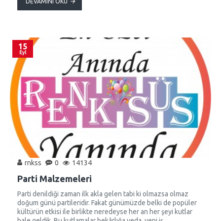
DEVAMINI OKU
15
Eyl
rnkss
0
14134
Parti Malzemeleri
Parti denildiği zaman ilk akla gelen tabi ki olmazsa olmaz
doğum günü partileridir. Fakat günümüzde belki de popüler
kültürün etkisi ile birlikte neredeyse her an her şeyi kutlar
hale geldik. Bu kutlamalar bekârlığa veda, yeni iş,