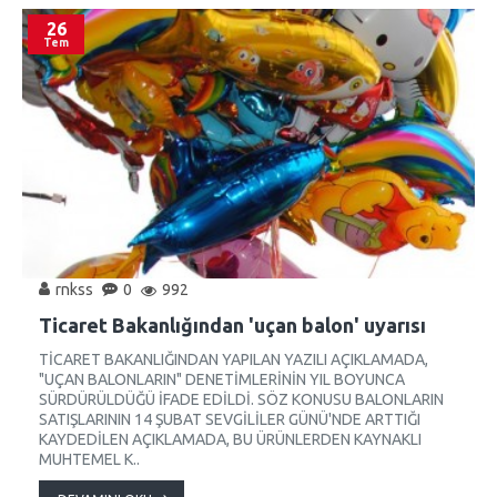
26
Tem
rnkss
0
992
Ticaret Bakanlığından 'uçan balon' uyarısı
TİCARET BAKANLIĞINDAN YAPILAN YAZILI AÇIKLAMADA,
"UÇAN BALONLARIN" DENETİMLERİNİN YIL BOYUNCA
SÜRDÜRÜLDÜĞÜ İFADE EDİLDİ. SÖZ KONUSU BALONLARIN
SATIŞLARININ 14 ŞUBAT SEVGİLİLER GÜNÜ'NDE ARTTIĞI
KAYDEDİLEN AÇIKLAMADA, BU ÜRÜNLERDEN KAYNAKLI
MUHTEMEL K..