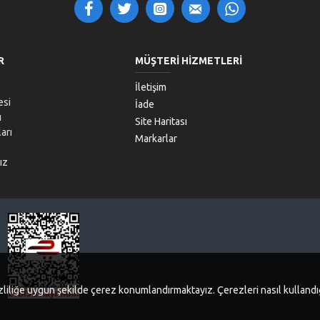
R
MÜŞTERI HIZMETLERI
İletişim
esi
İade
ı
Site Haritası
arı
Markarlar
ız
 gizliliğe uygun şekilde çerez konumlandırmaktayız. Çerezleri nasıl kullan