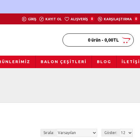
GIRIŞ
KAYIT OL
ALIŞVERIŞ
0
KARŞILAŞTIRMA
0
0 ürün - 0,00TL
RÜNLERIMIZ
BALON ÇEŞITLERI
BLOG
İLETIŞ
Sırala:
Göster: