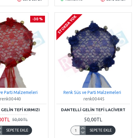
STOKDA YOK
-30 %
e Parti Malzemeleri
Renk Süs ve Parti Malzemeleri
renk00440
renk00445
GELIN TEFI KIRMIZI
DANTELLI GELIN TEFI LACIVERT
00TL
50,00TL
50,00TL
SEPETE EKLE
SEPETE EKLE