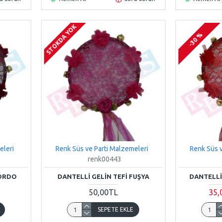
STOKDA YOK
-30 %
-30 %
eleri
Renk Süs ve Parti Malzemeleri
Renk Süs v
renk00443
BORDO
DANTELLI GELIN TEFI FUŞYA
DANTELLI 
50,00TL
35,
SEPETE EKLE