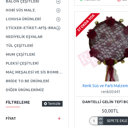
BALON ÇEŞITLERI
HOBI SÜS MALZ.
STOKDA YOK
LOHUSA ÜRÜNLERI
STICKER-ETIKET-AFIŞ-BRANDA
HEDIYELIK EŞYALAR
TÜL ÇEŞITLERI
MUM ÇEŞITLERI
PLEKSI ÇEŞITLERI
MAÇ MEŞALESI VE SIS BOMBASI
BRIDE TO BE ÜRÜNLERI
Renk Süs ve Parti Malzem
DIĞER ÜRÜNLERIMIZ
renk00441
DANTELLI GELIN TEFI 
FILTRELEME
Temizle
50,00TL
FIYAT
SEPETE EKLE