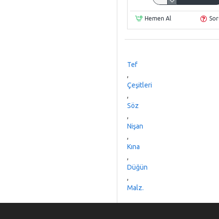
Hemen Al
Sor
Tef
,
Çeşitleri
,
Söz
,
Nişan
,
Kına
,
Düğün
,
Malz.