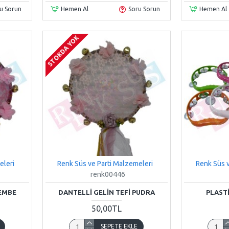
u Sorun
Hemen Al
Soru Sorun
Hemen Al
STOKDA YOK
eleri
Renk Süs ve Parti Malzemeleri
Renk Süs v
renk00446
PEMBE
DANTELLI GELIN TEFI PUDRA
PLASTI
50,00TL
SEPETE EKLE