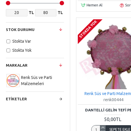
Hemen Al
Sor
TL
TL
STOKDA YOK
STOK DURUMU
Stokta Var
Stokta Yok
MARKALAR
Renk Süs ve Parti
Malzemeleri
Renk Süs ve Parti Malzem
ETIKETLER
renk00444
DANTELLI GELIN TEFI 
50,00TL
SEPETE EKLE