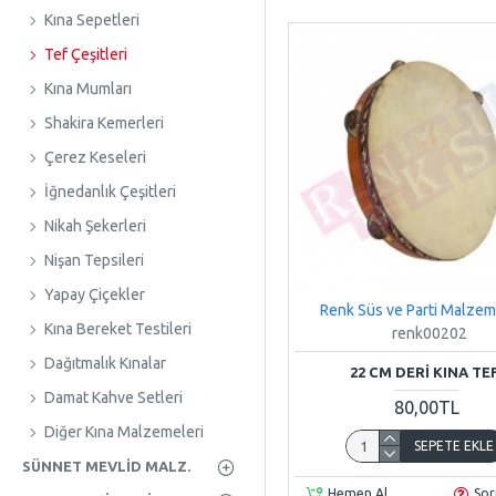
Kına Sepetleri
Tef Çeşitleri
Kına Mumları
Shakira Kemerleri
Çerez Keseleri
İğnedanlık Çeşitleri
Nikah Şekerleri
Nişan Tepsileri
Yapay Çiçekler
Renk Süs ve Parti Malzem
Kına Bereket Testileri
renk00202
Dağıtmalık Kınalar
22 CM DERI KINA TE
Damat Kahve Setleri
80,00TL
Diğer Kına Malzemeleri
SEPETE EKLE
SÜNNET MEVLID MALZ.
Hemen Al
Sor