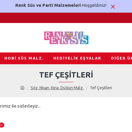
Renk Süs ve Parti Malzemeleri
Hoşgeldiniz!
HOBI SÜS MALZ.
HEDIYELIK EŞYALAR
DIĞER Ü
TEF ÇEŞITLERI
Söz, Nişan, Kına, Düğün Malz.
Tef Çeşitleri
imiz ile sizlerleyiz...
0