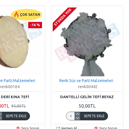
STOKDA YOK
ÇOK SATAN
-16 %
e Parti Malzemeleri
Renk Süs ve Parti Malzemeleri
renk00164
renk00442
 DERI KINA TEFI
DANTELLI GELIN TEFI BEYAZ
00TL
50,00TL
95,00TL
SEPETE EKLE
SEPETE EKLE
Soru Sorun
Hemen Al
Soru Sorun