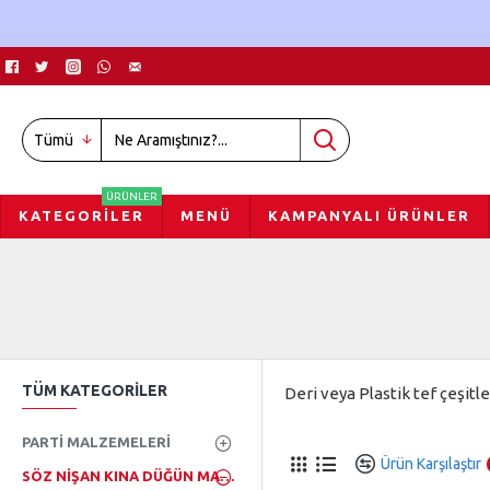
Tümü
ÜRÜNLER
KATEGORILER
MENÜ
KAMPANYALI ÜRÜNLER
TÜM KATEGORILER
Deri veya Plastik tef çeşitler
PARTI MALZEMELERI
Ürün Karşılaştır
SÖZ NIŞAN KINA DÜĞÜN MALZ.