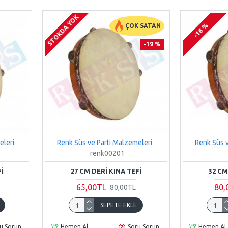
STOKDA YOK
-19 %
-19 %
-16 %
-16 %
ÇOK SATAN
-19 %
eleri
Renk Süs ve Parti Malzemeleri
Renk Süs v
renk00201
FI
27 CM DERI KINA TEFI
32 CM
65,00TL
80,
80,00TL
SEPETE EKLE
u Sorun
Hemen Al
Soru Sorun
Hemen Al