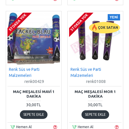
STOKDA YOK
STOKDA YOK
YENI
ÇOK SATAN
Renk Süs ve Parti
Renk Süs ve Parti
Malzemeleri
Malzemeleri
renk00429
renk01008
MAÇ MEŞALESI MAVI 1
MAÇ MEŞALESI MOR 1
DAKIKA
DAKIKA
30,00TL
30,00TL
SEPETE EKLE
SEPETE EKLE
Hemen Al
Hemen Al