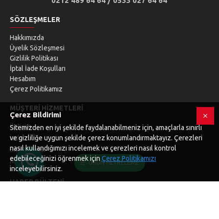
0212 489 64 64 / 0533 027 64 64
SÖZLEŞMELER
Hakkımızda
Üyelik Sözleşmesi
Gizlilik Politikası
İptal İade Koşulları
Hesabım
Çerez Politikamız
MÜŞTERI HIZMETLERI
Çerez Bildirimi
İletişim
Sitemizden en iyi şekilde faydalanabilmeniz için, amaçlarla sınırlı
İade
ve gizliliğe uygun şekilde çerez konumlandırmaktayız. Çerezleri
nasıl kullandığımızı incelemek ve çerezleri nasıl kontrol
Site Haritası
edebileceğinizi öğrenmek için
Çerez Politikamızı
Markarlar
ÜRÜN FILTRELEME
inceleyebilirsiniz.
HABER BÜLTENI
Bültenimize kaydolarak güncellemeleri veya promosyonları
kaçırmayın.