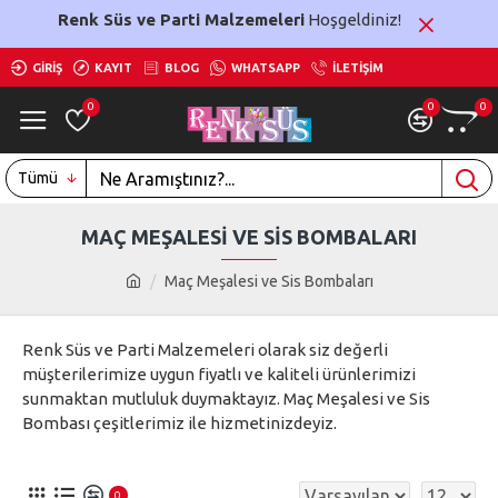
Renk Süs ve Parti Malzemeleri
Hoşgeldiniz!
GIRIŞ
KAYIT
BLOG
WHATSAPP
İLETIŞIM
0
0
0
Tümü
MAÇ MEŞALESI VE SIS BOMBALARI
Maç Meşalesi ve Sis Bombaları
Renk Süs ve Parti Malzemeleri olarak siz değerli
müşterilerimize uygun fiyatlı ve kaliteli ürünlerimizi
sunmaktan mutluluk duymaktayız. Maç Meşalesi ve Sis
Bombası çeşitlerimiz ile hizmetinizdeyiz.
0