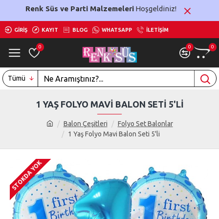
Renk Süs ve Parti Malzemeleri
Hoşgeldiniz!
GIRIŞ
KAYIT
BLOG
WHATSAPP
İLETIŞIM
0
0
0
Tümü
1 YAŞ FOLYO MAVI BALON SETI 5'LI
Balon Çeşitleri
Folyo Set Balonlar
1 Yaş Folyo Mavi Balon Seti 5'li
STOKDA YOK