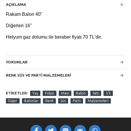
AÇIKLAMA
Rakam Balon 40"
Diğerleri 16"
Helyum gaz dolumu ile beraber fiyatı 70 TL'dir.
YORUMLAR
RENK SÜS VE PARTI MALZEMELERI
ETIKETLER:
Yaş
Folyo
Mavi
Balon
Seti
5'li
Diğer
Balonlar
Renk
Süs
Parti
Malzemeleri