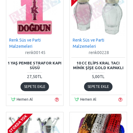
Renk Süs ve Parti
Renk Süs ve Parti
Malzemeleri
Malzemeleri
renk00145
renk00228
1 YAŞ PEMBE STRAFOR KAPI
10 CC ELIPS KRAL TACI
SÜSÜ
MINIK ŞIŞE GOLD KAPAKLI
27,50TL
5,00TL
SEPETE EKLE
SEPETE EKLE
Hemen Al
Hemen Al
STOKDA YOK