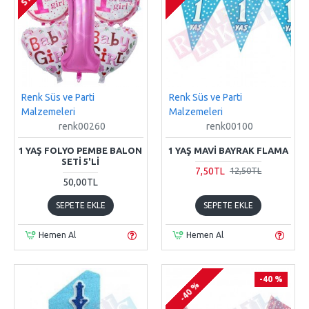
Renk Süs ve Parti
Renk Süs ve Parti
Malzemeleri
Malzemeleri
renk00260
renk00100
1 YAŞ FOLYO PEMBE BALON
1 YAŞ MAVI BAYRAK FLAMA
SETI 5'LI
7,50TL
12,50TL
50,00TL
SEPETE EKLE
SEPETE EKLE
Hemen Al
Hemen Al
-40 %
-40 %
-40 %