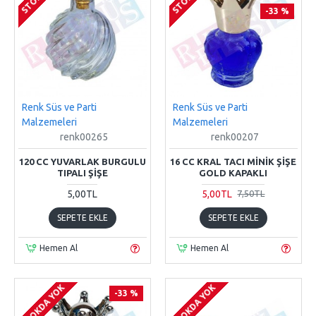
-33 %
Renk Süs ve Parti
Renk Süs ve Parti
Malzemeleri
Malzemeleri
renk00265
renk00207
120 CC YUVARLAK BURGULU
16 CC KRAL TACI MINIK ŞIŞE
TIPALI ŞIŞE
GOLD KAPAKLI
5,00TL
5,00TL
7,50TL
SEPETE EKLE
SEPETE EKLE
Hemen Al
Hemen Al
STOKDA YOK
STOKDA YOK
-33 %
-33 %
-33 %