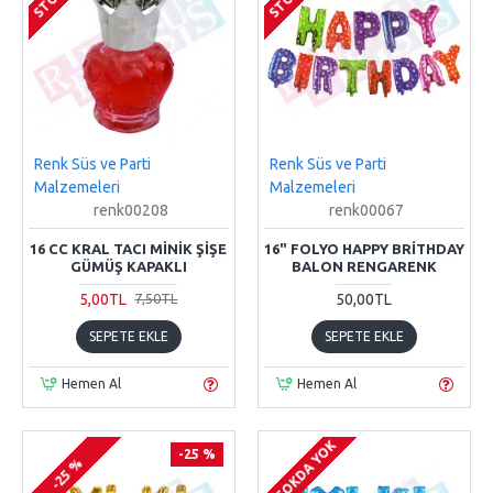
Renk Süs ve Parti
Renk Süs ve Parti
Malzemeleri
Malzemeleri
renk00208
renk00067
16 CC KRAL TACI MINIK ŞIŞE
16" FOLYO HAPPY BRITHDAY
GÜMÜŞ KAPAKLI
BALON RENGARENK
5,00TL
50,00TL
7,50TL
SEPETE EKLE
SEPETE EKLE
Hemen Al
Hemen Al
STOKDA YOK
-25 %
-25 %
-25 %