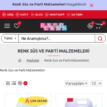
Renk Süs ve Parti Malzemeleri
Hoşgeldiniz!
GIRIŞ
KAYIT
BLOG
WHATSAPP
İLETIŞIM
0
0
0
Tümü
RENK SÜS VE PARTI MALZEMELERI
Markalar
Renk Süs ve Parti Malzemeleri
Renk Süs ve Parti Malzemeleri
0
ÇOK SATAN