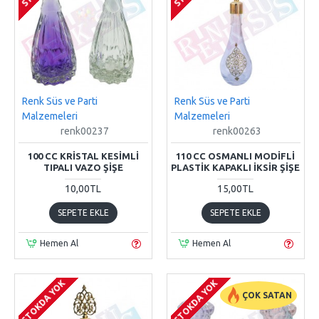
Renk Süs ve Parti
Renk Süs ve Parti
Malzemeleri
Malzemeleri
renk00237
renk00263
100 CC KRISTAL KESIMLI
110 CC OSMANLI MODIFLI
TIPALI VAZO ŞIŞE
PLASTIK KAPAKLI İKSIR ŞIŞE
10,00TL
15,00TL
SEPETE EKLE
SEPETE EKLE
Hemen Al
Hemen Al
STOKDA YOK
STOKDA YOK
ÇOK SATAN