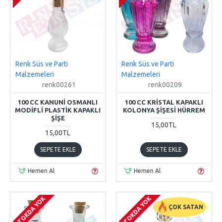
Renk Süs ve Parti
Renk Süs ve Parti
Malzemeleri
Malzemeleri
renk00261
renk00209
100 CC KANUNI OSMANLI
100 CC KRISTAL KAPAKLI
MODIFLI PLASTIK KAPAKLI
KOLONYA ŞIŞESI HÜRREM
ŞIŞE
15,00TL
15,00TL
SEPETE EKLE
SEPETE EKLE
Hemen Al
Hemen Al
STOKDA YOK
STOKDA YOK
ÇOK SATAN