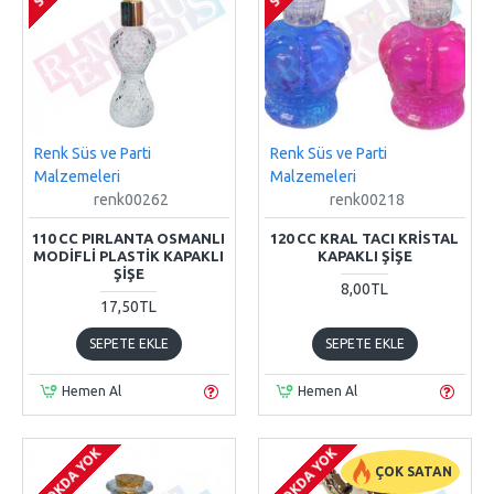
Renk Süs ve Parti
Renk Süs ve Parti
Malzemeleri
Malzemeleri
renk00262
renk00218
110 CC PIRLANTA OSMANLI
120 CC KRAL TACI KRISTAL
MODIFLI PLASTIK KAPAKLI
KAPAKLI ŞIŞE
ŞIŞE
8,00TL
17,50TL
SEPETE EKLE
SEPETE EKLE
Hemen Al
Hemen Al
STOKDA YOK
STOKDA YOK
-33 %
-33 %
ÇOK SATAN