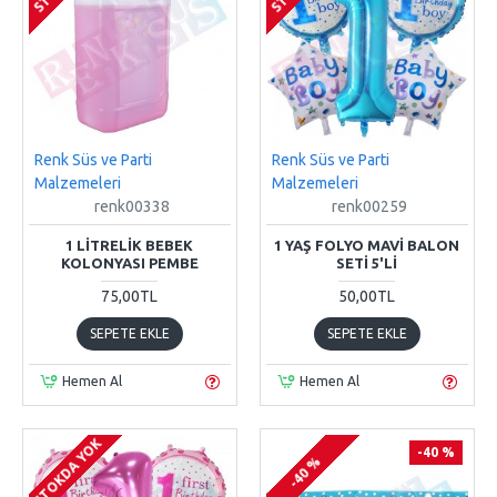
Renk Süs ve Parti
Renk Süs ve Parti
Malzemeleri
Malzemeleri
renk00338
renk00259
1 LITRELIK BEBEK
1 YAŞ FOLYO MAVI BALON
KOLONYASI PEMBE
SETI 5'LI
75,00TL
50,00TL
SEPETE EKLE
SEPETE EKLE
Hemen Al
Hemen Al
STOKDA YOK
-40 %
-40 %
-40 %