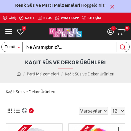
Renk Süs ve Parti Malzemeleri
Hoşgeldiniz!
GIRIŞ
KAYIT
BLOG
WHATSAPP
İLETIŞIM
0
0
0
Tümü
KAĞIT SÜS VE DEKOR ÜRÜNLERI
Parti Malzemeleri
Kağıt Süs ve Dekor Ürünleri
Kağıt Süs ve Dekor Ürünleri
0