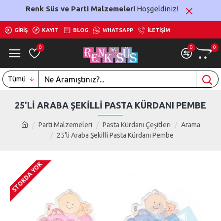
Renk Süs ve Parti Malzemeleri
Hoşgeldiniz!
GIRIŞ
KAYIT
BLOG
WHATSAPP
İLETIŞIM
0
0
0
Tümü
25'LI ARABA ŞEKILLI PASTA KÜRDANI PEMBE
Parti Malzemeleri
Pasta Kürdanı Çeşitleri
Arama
25'li Araba Şekilli Pasta Kürdanı Pembe
STOKDA YOK