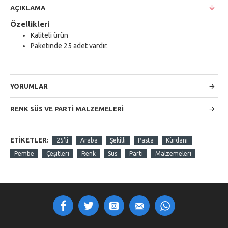
AÇIKLAMA
Özellikleri
Kaliteli ürün
Paketinde 25 adet vardır.
YORUMLAR
RENK SÜS VE PARTI MALZEMELERI
ETIKETLER:
25'li
Araba
Şekilli
Pasta
Kürdanı
Pembe
Çeşitleri
Renk
Süs
Parti
Malzemeleri