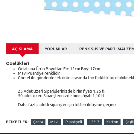
AÇIKLAMA
YORUMLAR
RENK SÜS VE PARTI MALZE
Özellikleri
Ortalama Ürün Boyutları En: 12cm Boy: 17cm
Mavi Puantiye renklidir.
Görsel ile gönderilecek ürün arasında ton farklılıkları olabilmek
25 Adet üzeri Siparişlerinizde birim fiyatı 1,25 tl
50 adet üzeri Siparişlerinizde birim fiyatı 1,10 tl
Daha fazla adetli siparişler için lütfen iletişime geçiniz.
ETIKETLER:
Çanta
Mavi
Puantiyeli
12*17
Karton
Çeşit