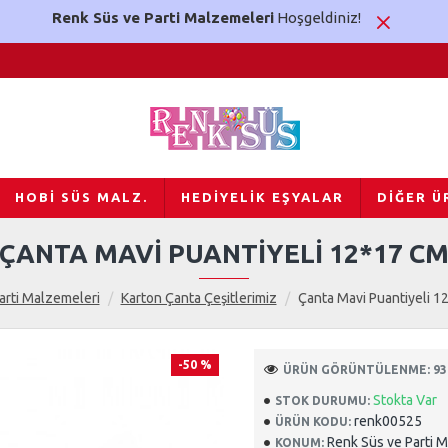
Renk Süs ve Parti Malzemeleri
Hoşgeldiniz!
HOBI SÜS MALZ.
HEDIYELIK EŞYALAR
DIĞER Ü
ÇANTA MAVI PUANTIYELI 12*17 C
arti Malzemeleri
Karton Çanta Çeşitlerimiz
Çanta Mavi Puantiyeli 1
-50 %
ÜRÜN GÖRÜNTÜLENME: 93
Stokta Var
STOK DURUMU:
renk00525
ÜRÜN KODU:
Renk Süs ve Parti 
KONUM: