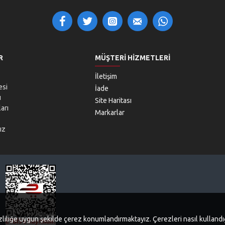
R
MÜŞTERI HIZMETLERI
İletişim
esi
İade
ı
Site Haritası
arı
Markarlar
ız
 gizliliğe uygun şekilde çerez konumlandırmaktayız. Çerezleri nasıl kullan