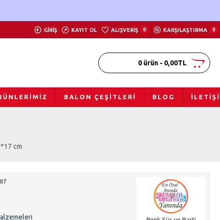
GIRIŞ
KAYIT OL
ALIŞVERIŞ
0
KARŞILAŞTIRMA
0
0 ürün - 0,00TL
RÜNLERIMIZ
BALON ÇEŞITLERI
BLOG
İLETIŞ
M
2*17 cm
87
Malzemeleri
Renk Süs ve Parti