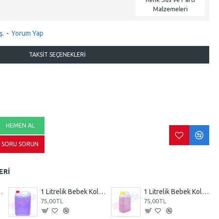
Malzemeleri
ş.
-
Yorum Yap
TAKSIT SEÇENEKLERI
HEMEN AL
SORU SORUN
ERI
lonyası Mavi
1 Litrelik Bebek Kolonyası Mor
1 Litrelik Bebek Kolonyası Pembe
75,00TL
75,00TL