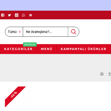
Tümü
ÜRÜNLER
KATEGORILER
MENÜ
KAMPANYALI ÜRÜNLER
P
-50 %
-50 %