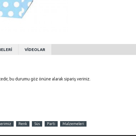
MELERI
VIDEOLAR
tedir, bu durumu göz önüne alarak sipariş veriniz.
lerimiz
Renk
Süs
Parti
Malzemeleri