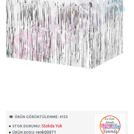
ÜRÜN GÖRÜNTÜLENME: 4153
Stokda Yok
STOK DURUMU:
renk00971
ÜRÜN KODU: