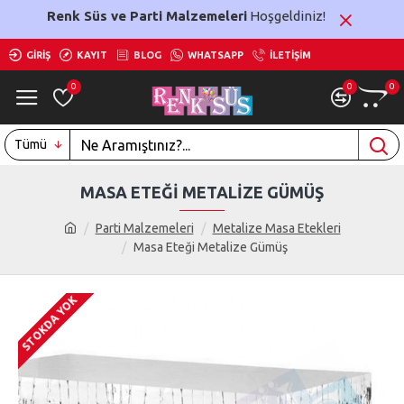
Renk Süs ve Parti Malzemeleri
Hoşgeldiniz!
GIRIŞ
KAYIT
BLOG
WHATSAPP
İLETIŞIM
0
0
0
Tümü
MASA ETEĞI METALIZE GÜMÜŞ
Parti Malzemeleri
Metalize Masa Etekleri
Masa Eteği Metalize Gümüş
STOKDA YOK