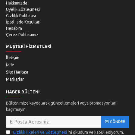
Hakkımızda
Üyelik Sözleşmesi
Gizlilik Politikası
İptal İade Koşulları
Hesabım
Çerez Politikamız
MÜŞTERI HIZMETLERI
İletişim
İade
Site Haritası
Markarlar
HABER BÜLTENI
Bültenimize kaydolarak güncellemeleri veya promosyonları
kaçırmayın.
GÖNDER
Gizlilik İlkeleri ve Sözleşmesi
'ni okudum ve kabul ediyorum.